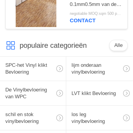
0.1mm0.5mm van de
Luxe Vinylbevloering
negotiable MOQ:sqm 500 per kleur
CONTACT
populaire categorieën
Alle
SPC-het Vinyl klikt
lijm onderaan
Bevloering
vinylbevloering
De Vinylbevloering
LVT klikt Bevloering
van WPC
schil en stok
los leg
vinylbevloering
vinylbevloering