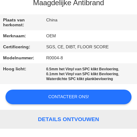
CONTACTEER
Maagdelijke Antibrand
ONS
Plaats van
China
herkomst:
VERZOEK
Merknaam:
OEM
OM
Certificering:
SGS, CE, DIBT, FLOOR SCORE
EEN
Modelnummer:
R0004-8
CITAAT
Hoog licht:
,
0.5mm het Vinyl van SPC klikt Bevloering
,
0.1mm het Vinyl van SPC klikt Bevloering
SITEMAP
Waterdichte SPC klikt plankbevloering
CONTACTEER ONS!
PRIVACY
POLICY
DETAILS ONTVOUWEN