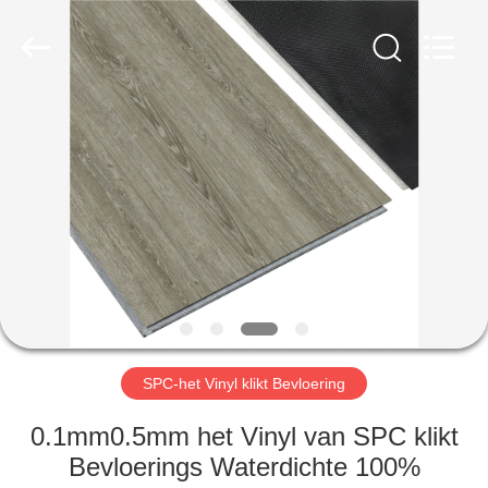
Zhangjiagang
Refine
Union
Import
and
Export.
All
Rights
HUIS
Reserved.
PRODUCTEN
ONGEVEER
ONS
FABRIEKSREIS
SPC-het Vinyl klikt Bevloering
KWALITEITSCONTROLE
0.1mm0.5mm het Vinyl van SPC klikt
Bevloerings Waterdichte 100%