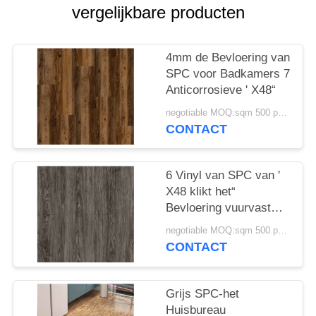
vergelijkbare producten
4mm de Bevloering van
SPC voor Badkamers 7
Anticorrosieve ' X48“
negotiable MOQ:sqm 500 per kleur
CONTACT
6 Vinyl van SPC van '
X48 klikt het“
Bevloering vuurvast
maakt 3.0mm5.0mm
negotiable MOQ:sqm 500 per kleur
CONTACT
Grijs SPC-het
Huisbureau