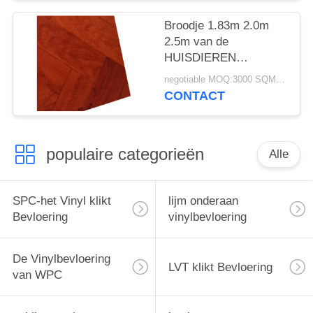
Broodje 1.83m 2.0m
2.5m van de
HUISDIEREN
Commercieel
negotiable MOQ:3000 SQM PER KLEUR
Vinylbevloering
CONTACT
populaire categorieën
Alle
SPC-het Vinyl klikt
lijm onderaan
Bevloering
vinylbevloering
De Vinylbevloering
LVT klikt Bevloering
van WPC