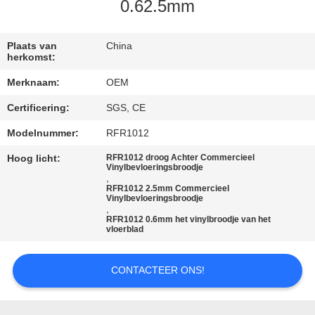
CONTACTEER
0.62.5mm
ONS
Plaats van
China
herkomst:
VERZOEK
Merknaam:
OEM
OM
Certificering:
SGS, CE
EEN
Modelnummer:
RFR1012
CITAAT
Hoog licht:
RFR1012 droog Achter Commercieel
Vinylbevloeringsbroodje
,
SITEMAP
RFR1012 2.5mm Commercieel
Vinylbevloeringsbroodje
,
RFR1012 0.6mm het vinylbroodje van het
PRIVACY
vloerblad
POLICY
CONTACTEER ONS!