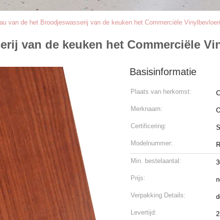
au van de het Broodjeswasserij van de keuken het Commerciële Vinylbevloer
erij van de keuken het Commerciële Vi
Basisinformatie
Plaats van herkomst:
C
Merknaam:
Certificering:
S
Modelnummer:
R
Min. bestelaantal:
3
Prijs:
n
Verpakking Details:
d
Levertijd:
2