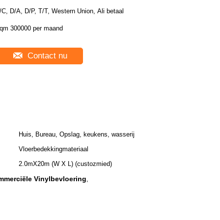
/C, D/A, D/P, T/T, Western Union, Ali betaal
qm 300000 per maand
Contact nu
Huis, Bureau, Opslag, keukens, wasserij
Vloerbedekkingmateriaal
2.0mX20m (W X L) (custozmied)
mmerciële Vinylbevloering
,