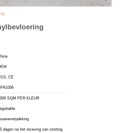
ing
nylbevloering
hina
OEM
GS, CE
FR1006
000 SQM PER KLEUR
egotiable
ouaneverpakking
5 dagen na het receving van storting