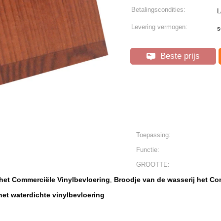
Betalingscondities:
L
Levering vermogen:
s
Beste prijs
Toepassing:
Functie:
GROOTTE:
het Commerciële Vinylbevloering
Broodje van de wasserij het Co
,
et waterdichte vinylbevloering