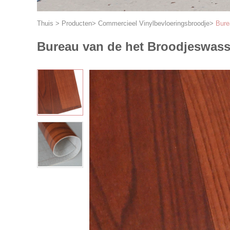
Thuis
>
Producten
>
Commercieel Vinylbevloeringsbroodje
>
Bure
Bureau van de het Broodjeswass