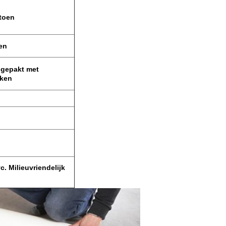
atoen
en
ngepakt met
kken
c. Milieuvriendelijk