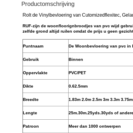
Productomschrijving
Rolt de Vinylbevloering van Cutomizedflexitec, Ge
RUF-zijn de woonfloorignbroodjes van pvc wijd gebrui
zelfde grond altijd ruilen omdat de prijs u geen gezi
Puntnaam
De Woonbevloering van pvc in 
Gebruik
Binnen
Oppervlakte
PVC/PET
Dikte
0.62.5mm
Breedte
1.83m 2.0m 2.5m 3m 3.3m 3.75m
Lengte
25m.30m.25yds.30yds of ander
Patroon
Meer dan 1000 ontwerpen