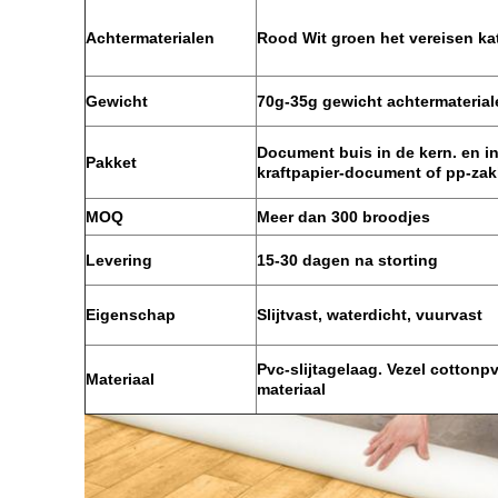
Achtermaterialen
Rood Wit groen het vereisen k
Gewicht
70g-35g gewicht achtermaterial
Document buis in de kern. en i
Pakket
kraftpapier-document of pp-za
MOQ
Meer dan 300 broodjes
Levering
15-30 dagen na storting
Eigenschap
Slijtvast, waterdicht, vuurvast
Pvc-slijtagelaag. Vezel cottonpv
Materiaal
materiaal