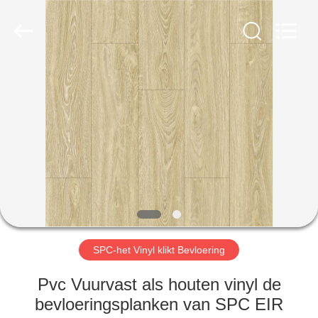
Zhangjiagang
Refine
Union
Import
and
Export.
All
Rights
HUIS
Reserved.
PRODUCTEN
ONGEVEER
ONS
FABRIEKSREIS
SPC-het Vinyl klikt Bevloering
KWALITEITSCONTROLE
Pvc Vuurvast als houten vinyl de
bevloeringsplanken van SPC EIR