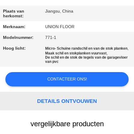
CONTACTEER
ONS
Plaats van
Jiangsu, China
herkomst:
Merknaam:
UNION FLOOR
VERZOEK
Modelnummer:
771-1
OM
EEN
Hoog licht:
,
Micro- Schuine randschil en van de stok planken
,
Maak schil en stokplanken vuurvast
CITAAT
De schil en de stok de tegels van de garagevloer
van pvc
SITEMAP
CONTACTEER ONS!
PRIVACY
DETAILS ONTVOUWEN
POLICY
vergelijkbare producten