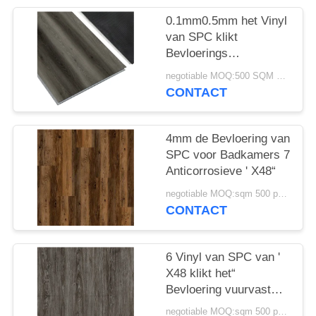
0.1mm0.5mm het Vinyl
van SPC klikt
Bevloerings
Waterdichte 100%
negotiable MOQ:500 SQM PER KLEUR
Maagdelijke Antibrand
CONTACT
4mm de Bevloering van
SPC voor Badkamers 7
Anticorrosieve ' X48“
negotiable MOQ:sqm 500 per kleur
CONTACT
6 Vinyl van SPC van '
X48 klikt het“
Bevloering vuurvast
maakt 3.0mm5.0mm
negotiable MOQ:sqm 500 per kleur