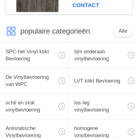
CONTACT
populaire categorieën
Alle
SPC-het Vinyl klikt
lijm onderaan
Bevloering
vinylbevloering
De Vinylbevloering
LVT klikt Bevloering
van WPC
schil en stok
los leg
vinylbevloering
vinylbevloering
Antistatische
homogene
Vinylbevloering
vinylbevloering