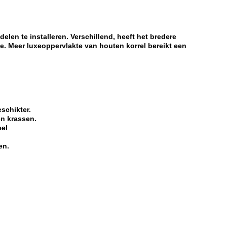
len te installeren. Verschillend, heeft het bredere
e. Meer luxeoppervlakte van houten korrel bereikt een
schikter.
en krassen.
eel
en.