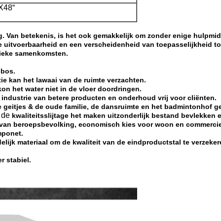
 X48“
. Van betekenis, is het ook gemakkelijk om zonder enige hulpmidde
e uitvoerbaarheid en een verscheidenheid van toepasselijkheid to
jieke samenkomsten.
 bos.
tie kan het lawaai van de ruimte verzachten.
kon het water niet in de vloer doordringen.
e industrie van betere producten en onderhoud vrij voor cliënten.
 geitjes & de oude familie, de dansruimte en het badmintonhof ge
de
kwaliteitsslijtage het maken uitzonderlijk bestand bevlekken 
en van beroepsbevolking, economisch kies voor woon en commerci
mponet.
lijk materiaal om de kwaliteit van de eindproductstal te verzeker
r stabiel.