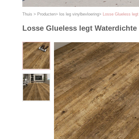
Thuis
>
Producten
>
los leg vinylbevloering
>
Losse Glueless legt
Losse Glueless legt Waterdichte 