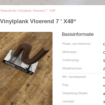
 Waterdichte Vinylplank Vloerend 7 ' X48“
Vinylplank Vloerend 7 ' X48“
Basisinformatie
Plaats van herkomst:
C
Merknaam:
Certificering:
S
Modelnummer:
Z
Min. bestelaantal:
s
Prijs:
n
Verpakking Details:
d
Levertijd:
3