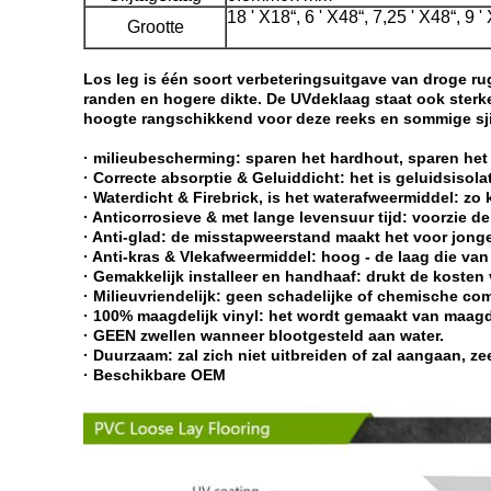
18 ' X18“, 6 ' X48“, 7,25 ' X48“, 9 '
Grootte
Los leg is één soort verbeteringsuitgave van droge rug
randen en hogere dikte. De UVdeklaag staat ook sterk
hoogte rangschikkend voor deze reeks en sommige s
· milieubescherming: sparen het hardhout, sparen het
· Correcte absorptie & Geluiddicht: het is geluidsisola
· Waterdicht & Firebrick, is het waterafweermiddel: zo 
· Anticorrosieve & met lange levensuur tijd: voorzie d
· Anti-glad: de misstapweerstand maakt het voor jonge
· Anti-kras & Vlekafweermiddel: hoog - de laag die van
· Gemakkelijk installeer en handhaaf: drukt de kost
· Milieuvriendelijk: geen schadelijke of chemische co
· 100% maagdelijk vinyl: het wordt gemaakt van maagde
· GEEN zwellen wanneer blootgesteld aan water.
· Duurzaam: zal zich niet uitbreiden of zal aangaan, zee
· Beschikbare OEM