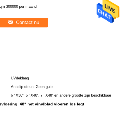
qm 300000 per maand
Contact nu
UVdeklaag
Antislip steun, Geen gule
6 ' X36“, 6 ' X48“, 7 ' X48“ en andere grootte zijn beschikbaar
evloering
48“ het vinylblad vloeren los legt
,