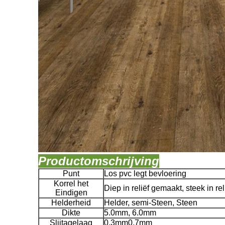
Productomschrijving
Punt
Los pvc legt bevloering
Korrel het
Diep in reliëf gemaakt, steek in r
Eindigen
Helderheid
Helder, semi-Steen, Steen
Dikte
5.0mm, 6.0mm
Slijtagelaag
0.3mm0.7mm