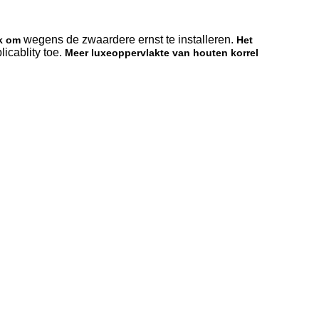
wegens de zwaardere ernst te installeren.
jk om
Het
icablity toe.
Meer luxeoppervlakte van houten korrel